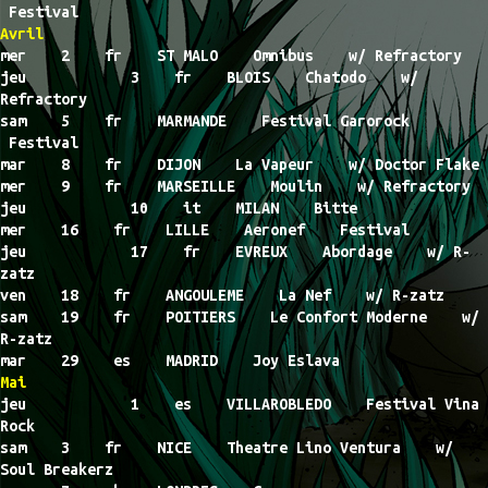
Festival
Avril
mer 2 fr ST MALO Omnibus w/ Refractory
jeu 3 fr BLOIS Chatodo w/
Refractory
sam 5 fr MARMANDE Festival Garorock
Festival
mar 8 fr DIJON La Vapeur w/ Doctor Flake
mer 9 fr MARSEILLE Moulin w/ Refractory
jeu 10 it MILAN Bitte
mer 16 fr LILLE Aeronef Festival
jeu 17 fr EVREUX Abordage w/ R-
zatz
ven 18 fr ANGOULEME La Nef w/ R-zatz
sam 19 fr POITIERS Le Confort Moderne w/
R-zatz
mar 29 es MADRID Joy Eslava
Mai
jeu 1 es VILLAROBLEDO Festival Vina
Rock
sam 3 fr NICE Theatre Lino Ventura w/
Soul Breakerz