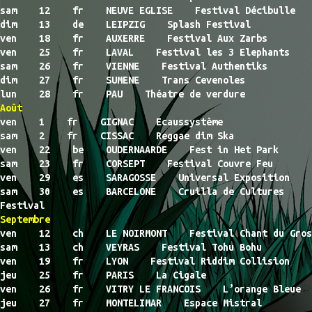
sam 12 fr NEUVE EGLISE Festival Décibulle
dim 13 de LEIPZIG Splash Festival
ven 18 fr AUXERRE Festival Aux Zarbs
ven 25 fr LAVAL Festival les 3 Elephants
sam 26 fr VIENNE Festival Authentiks
dim 27 fr SUMENE Trans Cevenoles
lun 28 fr PAU Théatre de verdure
Août
ven 1 fr GIGNAC Ecaussystème
sam 2 fr CISSAC Reggae dim Ska
ven 22 be OUDERNAARDE Fest in Het Park
sam 23 fr CORSEPT Festival Couvre Feu
ven 29 es SARAGOSSE Universal Exposition
sam 30 es BARCELONE Cruilla de Cultures
Festival
Septembre
ven 12 ch LE NOIRMONT Festival Chant du Gros
sam 13 ch VEYRAS Festival Tohu Bohu
ven 19 fr LYON Festival Riddim Collision
jeu 25 fr PARIS La Cigale
ven 26 fr VITRY LE FRANCOIS L’orange Bleue
jeu 27 fr MONTELIMAR Espace Mistral