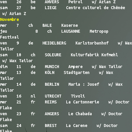
ven 26 be ANVERS Petrol w/ Azian Z
sam 27 be LIEGE Centre culturel de Chênée
w/ Azian Z
Novembre
mer 7 ch BALE Kaserne
jeu 8 ch LAUSANNE Metropop
Festival
ven 9 de HEIDELBERG Karlstorbanhof w/ Wax
Tailor
sam 10 ch SOLEURE Kulturfabrik Kofmehl
w/ Wax Tailor
dim 11 de MUNICH Ampere w/ Wax Tailor
mar 13 de KÖLN Stadtgarten w/ Wax
Tailor
mer 14 de BERLIN Maria : Josef w/ Wax
Tailor
ven 16 nl UTRECHT Tivoli
mer 21 fr REIMS La Cartonnerie w/ Doctor
Flake
ven 23 fr ANGERS Le Chabada w/ Doctor
Flake
sam 24 fr BREST La Carene w/ Doctor
Flake