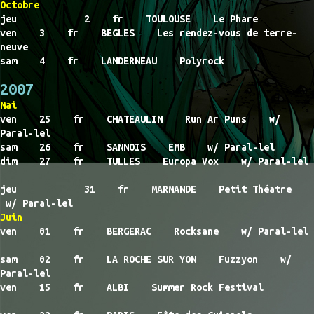
Octobre
jeu 2 fr TOULOUSE Le Phare
ven 3 fr BEGLES Les rendez-vous de terre-
neuve
sam 4 fr LANDERNEAU Polyrock
2007
Mai
ven 25 fr CHATEAULIN Run Ar Puns w/
Paral-lel
sam 26 fr SANNOIS EMB w/ Paral-lel
dim 27 fr TULLES Europa Vox w/ Paral-lel
jeu 31 fr MARMANDE Petit Théatre
w/ Paral-lel
Juin
ven 01 fr BERGERAC Rocksane w/ Paral-lel
sam 02 fr LA ROCHE SUR YON Fuzzyon w/
Paral-lel
ven 15 fr ALBI Summer Rock Festival