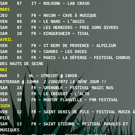
SAM 07 IT – BOLOGNA – LAB CRASH
MARS
JEU 05 FR – MACON – CAVE À MUSIQUE
VEN 06 FR – LE MANS – L’OASIS
SAM 07 FR – LES HERBIERS – FREE SONS DIVERS
SAM 28 FR – KINGERSHEIM – TIVAL
AVRIL
VEN 03 FR – ST REMY DE PROVENCE – ALPILIUM
SAM 04 FR – CAHORS – LES DOCKS
DIM 05 FR – PARIS – LA DÉFENSE – FESTIVAL CHORUS
DES HAUTS DE SEINE
MAI
MAR 5 NL – UTRECHT @ 18H30
ROTERDAM @ 22H00
2 CONCERTS LE MÊME JOUR !!
SAM 23 FR – GRENOBLE – FESTIVAL MAGIC BUS
VEN 29 FR – LE CREUSOT – L’ALTO
SAM 30 FR – MONTOY FLANVILLE – FMR FESTIVAL
JUIN
VEN 12 FR – SAINT DENIS DE PILE – FESTIVAL MUSIK À
PILE
SAM 13 FR – SAINT ETIENNE – FESTIVAL PAROLES ET
MUSIQUES