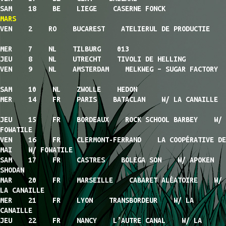
SAM 18 BE LIEGE CASERNE FONCK
MARS
VEN 2 RO BUCAREST ATELIERUL DE PRODUCTIE
MER 7 NL TILBURG 013
JEU 8 NL UTRECHT TIVOLI DE HELLING
VEN 9 NL AMSTERDAM MELKWEG – SUGAR FACTORY
SAM 10 NL ZWOLLE HEDON
MER 14 FR PARIS BATACLAN W/ LA CANAILLE
JEU 15 FR BORDEAUX ROCK SCHOOL BARBEY W/
FOWATILE
VEN 16 FR CLERMONT-FERRAND LA COOPÉRATIVE DE
MAI W/ FOWATILE
SAM 17 FR CASTRES BOLEGA SON W/ APOKEN
SHODAN
MAR 20 FR MARSEILLE CABARET ALÉATOIRE W/
LA CANAILLE
MER 21 FR LYON TRANSBORDEUR W/ LA
CANAILLE
JEU 22 FR NANCY L’AUTRE CANAL W/ LA