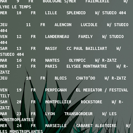
MAR 9 FR BOULOGNE S/MER FAÏENCERIE W/
LYRE LE TEMPS
MER 10 FR LILLE SPLENDID W/ STUDIO 404
JEU 11 FR ALENCON LUCIOLE W/ STUDIO
404
VEN 12 FR LANDERNEAU FAMILY W/ STUDIO
404
SAM 13 FR MASSY CC PAUL BAILLIART W/
STUDIO 404
MAR 16 FR NANTES OLYMPIC W/ R-ZATZ
MER 17 FR PARIS ELYSEE MONTMARTRE W/ R-
ZATZ
JEU 18 FR BLOIS CHATO’DO W/ R-ZATZ
VEN 19 FR PERPIGNAN EL MEDIATOR / FESTIVAL
TILT
SAM 20 FR MONTPELLIER ROCKSTORE W/ R-
ZATZ
MAR 23 FR LYON TRANSBORDEUR W/ LES
MONSTROPLANTES
MER 24 FR MARSEILLE CABARET ALEATOIRE W/
LES MONSTROPLANTES