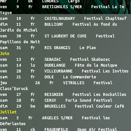
mer 7 uk LONDRES Cargo
ven 9 fr BRETIGNOLES S/MER Festival La 7e
Vague
sam 10 fr CASTELNAUDARY Festival Chapiteuf
dim 11 fr BULLIGNY Festival Au fond du
Jardin du Michel
ven 30 fr ST LAURENT DE CUVE Festival
Papillons de Nuit
sam 31 fr RIS ORANGIS Le Plan
Juin
ven 13 fr SEBAZAC Festival Skabazac
sam 14 lu DUDELANGE Fête de la Musique
ven 20 fr VILLEURBANNE Festival Les Invites
sam 21 fr DOLE La Commanderie
jeu 26 fr VITROLLES Festival
Class’Eurock
ven 27 fr REIGNIER Festival Les Rockailles
sam 28 fr CERGY Furia Sound Festival
dim 29 be BRUXELLES Festival Couleur Café
Juillet
sam 5 fr ARGELES S/MER Festival les
Déferlantes
ven 11 ch FRAUENFELD Open Air Festival