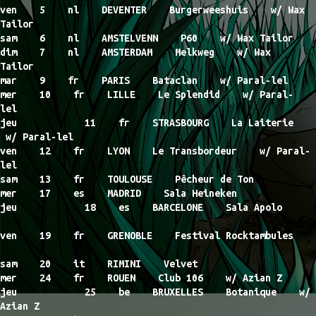
ven 5 nl DEVENTER Burgerweeshuis w/ Wax
Tailor
sam 6 nl AMSTELVENN P60 w/ Wax Tailor
dim 7 nl AMSTERDAM Melkweg w/ Wax
Tailor
mar 9 fr PARIS Bataclan w/ Paral-lel
mer 10 fr LILLE Le Splendid w/ Paral-
lel
jeu 11 fr STRASBOURG La Laiterie
w/ Paral-lel
ven 12 fr LYON Le Transbordeur w/ Paral-
lel
sam 13 fr TOULOUSE Pêcheur de Ton
mer 17 es MADRID Sala Heineken
jeu 18 es BARCELONE Sala Apolo
ven 19 fr GRENOBLE Festival Rocktambules
sam 20 it RIMINI Velvet
mer 24 fr ROUEN Club 106 w/ Azian Z
jeu 25 be BRUXELLES Botanique w/
Azian Z