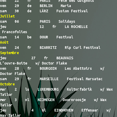
ven 22 fr PARIS Fête des Guignols
ven 29 de BERLIN Maria
sam 30 de LÄRZ Fusion Festival
Juillet
sam 06 fr PARIS Solidays
jeu 12 fr LA ROCHELLE
Francofolies
sam 14 be DOUR Festival
Août
ven 24 fr BIARRITZ Rip Curl Festival
Septembre
jeu 27 fr BEAUVAIS
L’ouvre-Boite w/ Doctor Flake
ven 28 fr BOURGOIN Les Abattoirs w/
Doctor Flake
sam 29 fr MARSEILLE Festival Marsatac
Octobre
mar 2 lu LUXEMBOURG Kulturfabrik w/ Wax
Tailor
mer 3 nl NIJMEGEN Doornroosje w/ Wax
Tailor
jeu 4 nl EINDHOVEN Effenaar w/
Wax Tailor