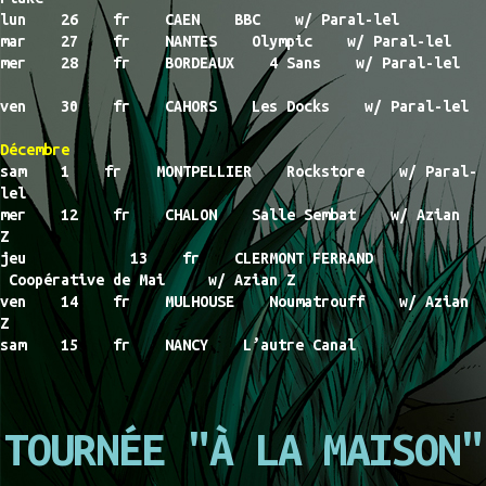
lun 26 fr CAEN BBC w/ Paral-lel
mar 27 fr NANTES Olympic w/ Paral-lel
mer 28 fr BORDEAUX 4 Sans w/ Paral-lel
ven 30 fr CAHORS Les Docks w/ Paral-lel
Décembre
sam 1 fr MONTPELLIER Rockstore w/ Paral-
lel
mer 12 fr CHALON Salle Sembat w/ Azian
Z
jeu 13 fr CLERMONT FERRAND
Coopérative de Mai w/ Azian Z
ven 14 fr MULHOUSE Noumatrouff w/ Azian
Z
sam 15 fr NANCY L’autre Canal
TOURNÉE "À LA MAISON"