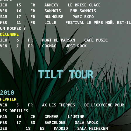
JEU 15 FR ANNECY LE BRISE GLACE
VEN 16 FR SANNOIS EMB SANNOIS
SAM 17 FR MULHOUSE PARC EXPO
MER 21 FR LILLE FESTIVAL LE PÈRE NOËL EST-IL
UN ROCKER ?
DÉCEMBRE
JEU 6 FR MONT DE MARSAN CAFÉ MUSIC
VEN 7 FR COGNAC WEST ROCK
TILT TOUR
2010
FÉVRIER
VEN 5 FR AX LES THERMES DE L’OXYGENE POUR
LES OREILLES
MAR 16 CH GENEVE L’USINE
MER 17 ES BARCELONE SALA APOLO
JEU 18 ES MADRID SALA HEINEKEN